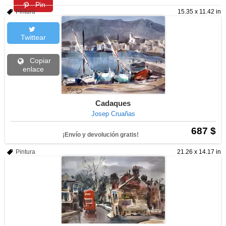
Pin
Pintura
15.35 x 11.42 in
Twittear
Copiar
enlace
Cadaques
Josep Cruañas
687 $
¡Envío y devolución gratis!
Pintura
21.26 x 14.17 in