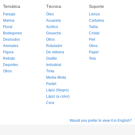
Temática
Técnica
Soporte
Paisaje
Óleo
Lienzo
Marina
Acuarela
Cartulina
Floral
Acrílico
Tabla
Bodegones
Gouache
Cristal
Desnudos
Otros
Piel
Animales
Rotulador
Otros
Figura
De vidriera
Papel
Retrato
Grafito
Tela
Deportes
Industrial
Otros
Tinta
Media Mixta
Pastel
Lápiz (Negro)
Lápiz (a color)
Cera
Would you prefer to view it in English?