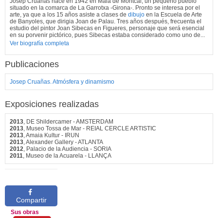
Josep Cruañas nace en 1942 en Maià de Montcal, un pequeño pueblo
situado en la comarca de La Garrotxa -Girona-. Pronto se interesa por el
arte, ya que a los 15 años asiste a clases de
dibujo
en la Escuela de Arte
de Banyoles, que dirigia Joan de Palau. Tres años después, frecuenta el
estudio del pintor Joan Sibecas en Figueres, personaje que será esencial
en su porvenir pictórico, pues Sibecas estaba considerado como uno de...
Ver biografía completa
Publicaciones
Josep Cruañas. Atmósfera y dinamismo
Exposiciones realizadas
2013
, DE Shildercamer - AMSTERDAM
2013
, Museo Tossa de Mar - REIAL CERCLE ARTISTIC
2013
, Amaia Kultur - IRUN
2013
, Alexander Gallery - ATLANTA
2012
, Palacio de la Audiencia - SORIA
2011
, Museo de la Acuarela - LLANÇA
Compartir
Sus obras